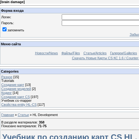
[
brain damage
]
Форма входа
Логин:
Пароль:
запомнить
Забыл
Меню сайта
Новости/News
Файлы/Files
Статьи/Articles
Галереи/Galleries
Скачать Новые Карты CS КС 1.6 / Counter
Categories
Разное
[15]
Tutorials
Создание карт
[13]
Создание моделей
[2]
Кодинг
[14]
Создание карт CS
[197]
Учебник cs-mapper
Свойства entity HL-CS
[117]
Главная
»
Статьи
» HL Development
В разделе материалов
:
358
Показано материалов
:
71-75
Учебник по созданию карт CS HL