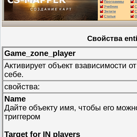
Программы
Д
Учебник
С
Энтити
С
Статьи
О
Свойства ent
Game_zone_player
Активирует объект взависимости от
себе.
свойства:
Name
Дайте объекту имя, чтобы его можн
триггером
Target for IN players