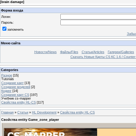
[
brain damage
]
Форма входа
Логин:
Пароль:
запомнить
Забыл
Меню сайта
Новости/News
Файлы/Files
Статьи/Articles
Галереи/Galleries
Скачать Новые Карты CS КС 1.6 / Counter
Categories
Разное
[15]
Tutorials
Создание карт
[13]
Создание моделей
[2]
Кодинг
[14]
Создание карт CS
[197]
Учебник cs-mapper
Свойства entity HL-CS
[117]
Главная
»
Статьи
»
HL Development
»
Свойства entity HL-CS
Свойства entity Game_zone_player