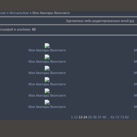
вная
»
Фотоальбом
» Мои Аватары Вконтакте
Зделанные либо редактированные мной jpg
ографий в альбоме
:
82
Мои Аватары Вконтакте
М
Мои Аватары Вконтакте
М
Мои Аватары Вконтакте
М
Мои Аватары Вконтакте
М
Мои Аватары Вконтакте
М
Мои Аватары Вконтакте
М
1-12
13-24
25-36
37-48
...
61-72
73-82