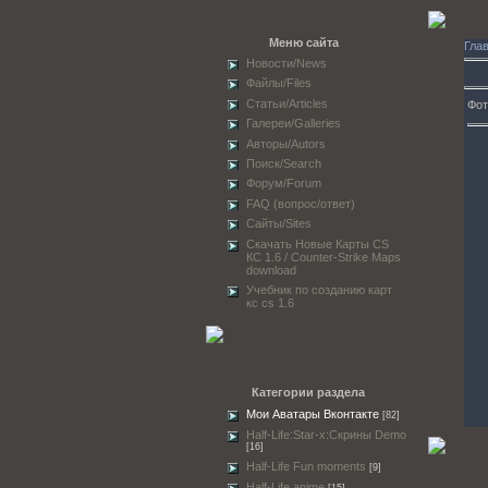
Меню сайта
Гла
Новости/News
Файлы/Files
Статьи/Articles
Фот
Галереи/Galleries
Авторы/Autors
Поиск/Search
Форум/Forum
FAQ (вопрос/ответ)
Сайты/Sites
Скачать Новые Карты CS
КС 1.6 / Counter-Strike Maps
download
Учебник по созданию карт
кс cs 1.6
Категории раздела
Мои Аватары Вконтакте
[82]
Half-Life:Star-x:Скрины Demo
[16]
Half-Life Fun moments
[9]
Half-Life anime