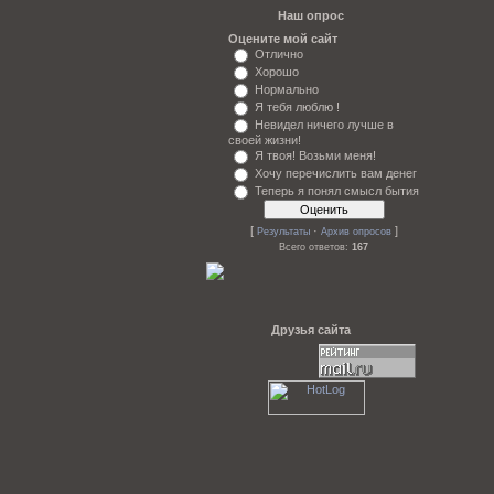
Наш опрос
Оцените мой сайт
Отлично
Хорошо
Нормально
Я тебя люблю !
Невидел ничего лучше в
своей жизни!
Я твоя! Возьми меня!
Хочу перечислить вам денег
Теперь я понял смысл бытия
[
·
]
Результаты
Архив опросов
Всего ответов:
167
Друзья сайта